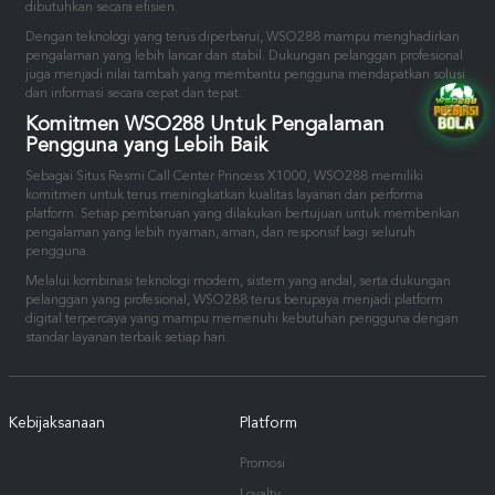
dibutuhkan secara efisien.
Dengan teknologi yang terus diperbarui, WSO288 mampu menghadirkan
pengalaman yang lebih lancar dan stabil. Dukungan pelanggan profesional
juga menjadi nilai tambah yang membantu pengguna mendapatkan solusi
dan informasi secara cepat dan tepat.
Komitmen WSO288 Untuk Pengalaman
Pengguna yang Lebih Baik
Sebagai Situs Resmi Call Center Princess X1000, WSO288 memiliki
komitmen untuk terus meningkatkan kualitas layanan dan performa
platform. Setiap pembaruan yang dilakukan bertujuan untuk memberikan
pengalaman yang lebih nyaman, aman, dan responsif bagi seluruh
pengguna.
Melalui kombinasi teknologi modern, sistem yang andal, serta dukungan
pelanggan yang profesional, WSO288 terus berupaya menjadi platform
digital terpercaya yang mampu memenuhi kebutuhan pengguna dengan
standar layanan terbaik setiap hari.
Kebijaksanaan
Platform
Promosi
Loyalty