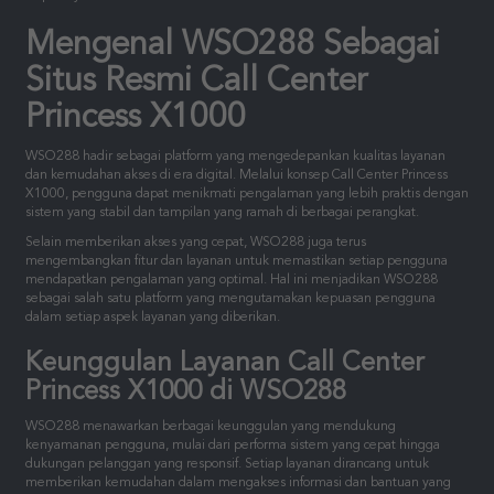
Mengenal WSO288 Sebagai
Situs Resmi Call Center
Princess X1000
WSO288 hadir sebagai platform yang mengedepankan kualitas layanan
dan kemudahan akses di era digital. Melalui konsep Call Center Princess
X1000, pengguna dapat menikmati pengalaman yang lebih praktis dengan
sistem yang stabil dan tampilan yang ramah di berbagai perangkat.
Selain memberikan akses yang cepat, WSO288 juga terus
mengembangkan fitur dan layanan untuk memastikan setiap pengguna
mendapatkan pengalaman yang optimal. Hal ini menjadikan WSO288
sebagai salah satu platform yang mengutamakan kepuasan pengguna
dalam setiap aspek layanan yang diberikan.
Keunggulan Layanan Call Center
Princess X1000 di WSO288
WSO288 menawarkan berbagai keunggulan yang mendukung
kenyamanan pengguna, mulai dari performa sistem yang cepat hingga
dukungan pelanggan yang responsif. Setiap layanan dirancang untuk
memberikan kemudahan dalam mengakses informasi dan bantuan yang