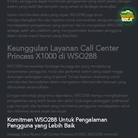
X1000, pengguna dapat menikmati pengalaman yang lebih praktis dengan
sistem yang stabil dan tampilan yang ramah di berbagai perangkat.
Selain memberikan akses yang cepat, WSO288 juga terus
mengembangkan fitur dan layanan untuk memastikan setiap pengguna
mendapatkan pengalaman yang optimal. Hal ini menjadikan WSO288
sebagai salah satu platform yang mengutamakan kepuasan pengguna
dalam setiap aspek layanan yang diberikan.
Keunggulan Layanan Call Center
Princess X1000 di WSO288
WSO288 menawarkan berbagai keunggulan yang mendukung
kenyamanan pengguna, mulai dari performa sistem yang cepat hingga
dukungan pelanggan yang responsif. Setiap layanan dirancang untuk
memberikan kemudahan dalam mengakses informasi dan bantuan yang
dibutuhkan secara efisien.
Dengan teknologi yang terus diperbarui, WSO288 mampu menghadirkan
pengalaman yang lebih lancar dan stabil. Dukungan pelanggan profesional
juga menjadi nilai tambah yang membantu pengguna mendapatkan solusi
dan informasi secara cepat dan tepat.
Komitmen WSO288 Untuk Pengalaman
Pengguna yang Lebih Baik
Sebagai Situs Resmi Call Center Princess X1000, WSO288 memiliki