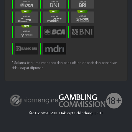
* Selama bank maintenance dan bank offline deposit dan penarikan
tidak dapat diproses
©2026 WSO288. Hak cipta dilindungi | 18+