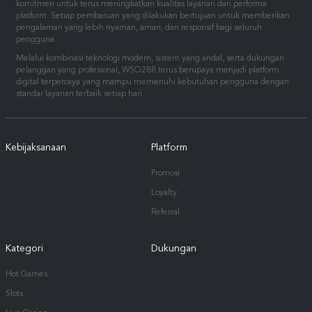
komitmen untuk terus meningkatkan kualitas layanan dan performa
platform. Setiap pembaruan yang dilakukan bertujuan untuk memberikan
pengalaman yang lebih nyaman, aman, dan responsif bagi seluruh
pengguna.
Melalui kombinasi teknologi modern, sistem yang andal, serta dukungan
pelanggan yang profesional, WSO288 terus berupaya menjadi platform
digital terpercaya yang mampu memenuhi kebutuhan pengguna dengan
standar layanan terbaik setiap hari.
Kebijaksanaan
Platform
Promosi
Loyalty
Referral
Kategori
Dukungan
Hot Games
Slots