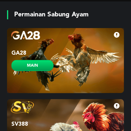
Permainan Sabung Ayam
GA28
MAIN
SV388