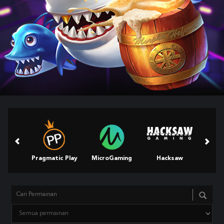
Pragmatic Play
MicroGaming
Hacksaw
King