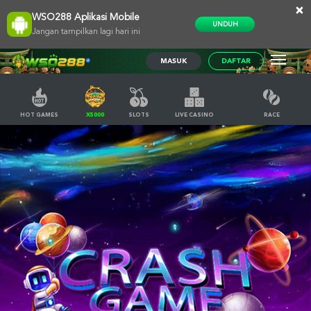
×
WSO288 Aplikasi Mobile
UNDUH
Jangan tampilkan lagi hari ini
MASUK
DAFTAR
HOT GAMES
X5000
SLOTS
LIVE CASINO
RACE