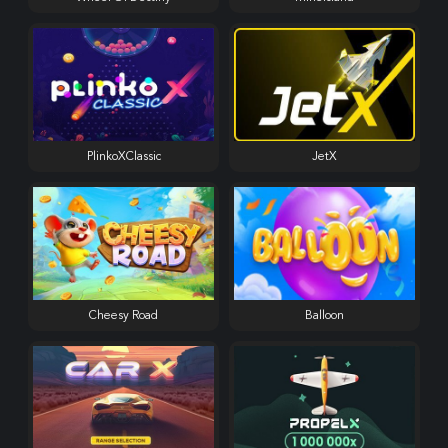
PlinkoXClassic
JetX
Cheesy Road
Balloon