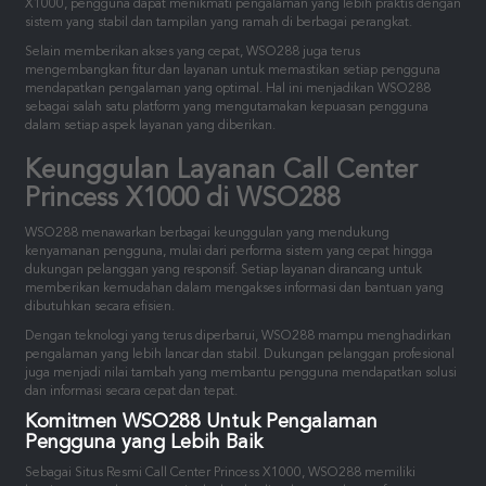
X1000, pengguna dapat menikmati pengalaman yang lebih praktis dengan
sistem yang stabil dan tampilan yang ramah di berbagai perangkat.
Selain memberikan akses yang cepat, WSO288 juga terus
mengembangkan fitur dan layanan untuk memastikan setiap pengguna
mendapatkan pengalaman yang optimal. Hal ini menjadikan WSO288
sebagai salah satu platform yang mengutamakan kepuasan pengguna
dalam setiap aspek layanan yang diberikan.
Keunggulan Layanan Call Center
Princess X1000 di WSO288
WSO288 menawarkan berbagai keunggulan yang mendukung
kenyamanan pengguna, mulai dari performa sistem yang cepat hingga
dukungan pelanggan yang responsif. Setiap layanan dirancang untuk
memberikan kemudahan dalam mengakses informasi dan bantuan yang
dibutuhkan secara efisien.
Dengan teknologi yang terus diperbarui, WSO288 mampu menghadirkan
pengalaman yang lebih lancar dan stabil. Dukungan pelanggan profesional
juga menjadi nilai tambah yang membantu pengguna mendapatkan solusi
dan informasi secara cepat dan tepat.
Komitmen WSO288 Untuk Pengalaman
Pengguna yang Lebih Baik
Sebagai Situs Resmi Call Center Princess X1000, WSO288 memiliki