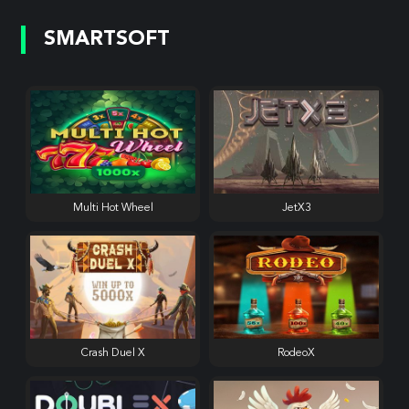
SMARTSOFT
Multi Hot Wheel
JetX3
Crash Duel X
RodeoX