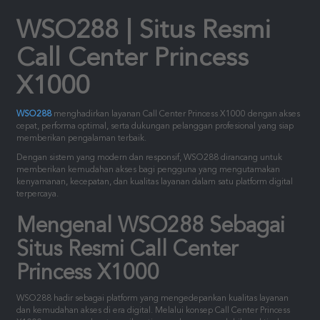
WSO288 | Situs Resmi
Call Center Princess
X1000
WSO288
menghadirkan layanan Call Center Princess X1000 dengan akses
cepat, performa optimal, serta dukungan pelanggan profesional yang siap
memberikan pengalaman terbaik.
Dengan sistem yang modern dan responsif, WSO288 dirancang untuk
memberikan kemudahan akses bagi pengguna yang mengutamakan
kenyamanan, kecepatan, dan kualitas layanan dalam satu platform digital
terpercaya.
Mengenal WSO288 Sebagai
Situs Resmi Call Center
Princess X1000
WSO288 hadir sebagai platform yang mengedepankan kualitas layanan
dan kemudahan akses di era digital. Melalui konsep Call Center Princess