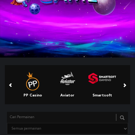
PP Casino
Aviator
Smartsoft
Micr