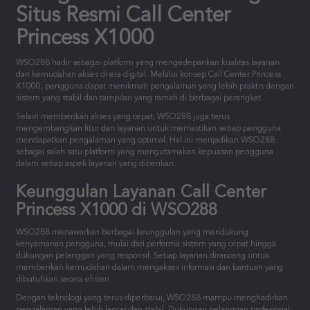
Situs Resmi Call Center
Princess X1000
WSO288 hadir sebagai platform yang mengedepankan kualitas layanan
dan kemudahan akses di era digital. Melalui konsep Call Center Princess
X1000, pengguna dapat menikmati pengalaman yang lebih praktis dengan
sistem yang stabil dan tampilan yang ramah di berbagai perangkat.
Selain memberikan akses yang cepat, WSO288 juga terus
mengembangkan fitur dan layanan untuk memastikan setiap pengguna
mendapatkan pengalaman yang optimal. Hal ini menjadikan WSO288
sebagai salah satu platform yang mengutamakan kepuasan pengguna
dalam setiap aspek layanan yang diberikan.
Keunggulan Layanan Call Center
Princess X1000 di WSO288
WSO288 menawarkan berbagai keunggulan yang mendukung
kenyamanan pengguna, mulai dari performa sistem yang cepat hingga
dukungan pelanggan yang responsif. Setiap layanan dirancang untuk
memberikan kemudahan dalam mengakses informasi dan bantuan yang
dibutuhkan secara efisien.
Dengan teknologi yang terus diperbarui, WSO288 mampu menghadirkan
pengalaman yang lebih lancar dan stabil. Dukungan pelanggan profesional