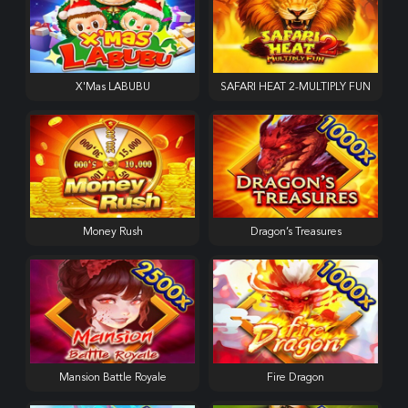
X'Mas LABUBU
SAFARI HEAT 2-MULTIPLY FUN
Money Rush
Dragon’s Treasures
Mansion Battle Royale
Fire Dragon