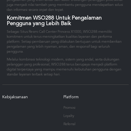
juga menjadi nilai tambah yang membantu pengguna mendapatkan solusi
dan informasi secara cepat dan tepat.
Komitmen WSO288 Untuk Pengalaman
Pengguna yang Lebih Baik
Sebagai Situs Resmi Call Center Princess X1000, WSO288 memiliki
komitmen untuk terus meningkatkan kualitas layanan dan performa
platform. Setiap pembaruan yang dilakukan bertujuan untuk memberikan
pengalaman yang lebih nyaman, aman, dan responsif bagi seluruh
pengguna.
Melalui kombinasi teknologi modern, sistem yang andal, serta dukungan
pelanggan yang profesional, WSO288 terus berupaya menjadi platform
digital terpercaya yang mampu memenuhi kebutuhan pengguna dengan
standar layanan terbaik setiap hari.
Kebijaksanaan
Platform
Promosi
Loyalty
Referral