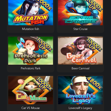
Mutation fish
Star Cruise
Prehistoric Park
Beer Carnival
Cat VS Mouse
Lovecraft's Legacy