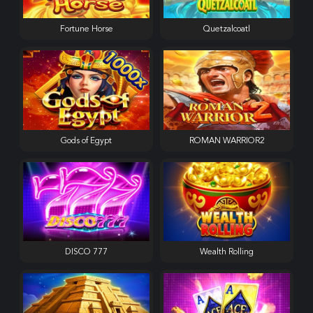
Fortune Horse
Quetzalcoatl
Gods of Egypt
ROMAN WARRIOR2
DISCO 777
Wealth Rolling