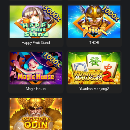
Happy Fruit Stand
THOR
Magic House
Yuanbao Mahjong2