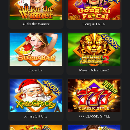
All for the Winner
Gong Xi Fa Cai
Sugar Bar
Mayan Adventure2
X'mas Gift City
777-CLASSIC STYLE