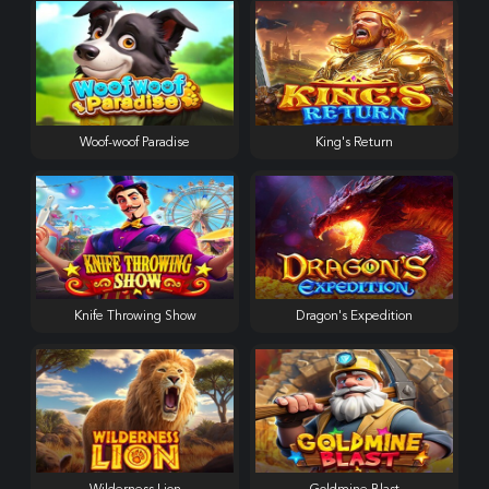
Woof-woof Paradise
King's Return
Knife Throwing Show
Dragon's Expedition