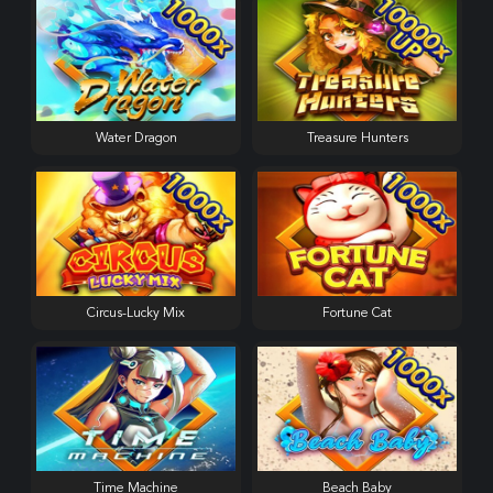
Water Dragon
Treasure Hunters
Circus-Lucky Mix
Fortune Cat
Time Machine
Beach Baby