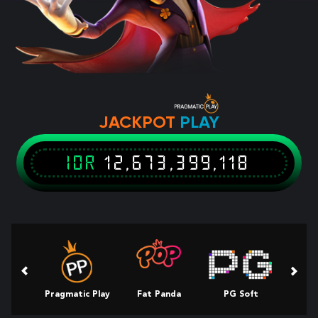
JACKPOT
PLAY
IDR
12,673,416,264
Pragmatic Play
Fat Panda
PG Soft
Slot