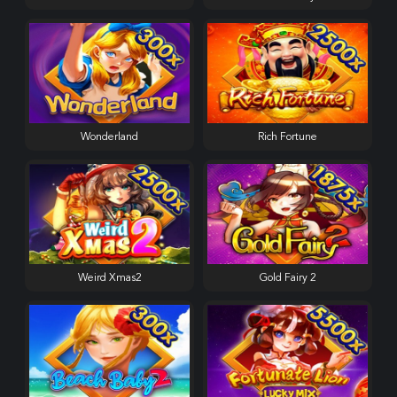
Wonderland
Rich Fortune
Weird Xmas2
Gold Fairy 2