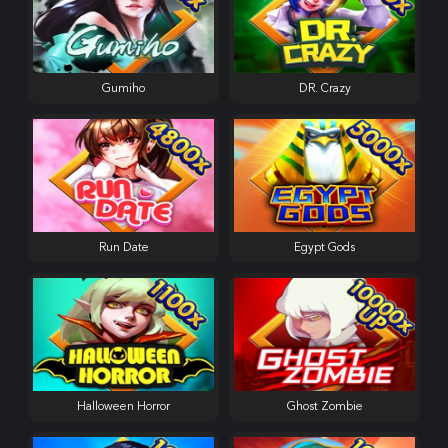
Gumiho
DR. Crazy
Run Date
Egypt Gods
Halloween Horror
Ghost Zombie