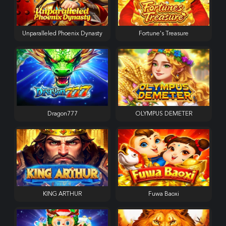
Unparalleled Phoenix Dynasty
Fortune's Treasure
Dragon777
OLYMPUS DEMETER
KING ARTHUR
Fuwa Baoxi