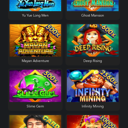
Yu Yue Long Men
Ghost Mansion
Mayan Adventure
Deep Rising
Slime Gem
Infinity Mining