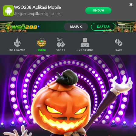
×
WSO288 Aplikasi Mobile
UNDUH
Jangan tampilkan lagi hari ini
MASUK
DAFTAR
HOT GAMES
X5000
SLOTS
LIVE CASINO
RACE