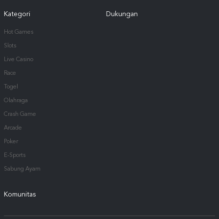
Kategori
Dukungan
Hot Games
Slots
Live Casino
Race
Togel
Olahraga
Crash Game
Arcade
Poker
E-Sports
Sabung Ayam
Komunitas