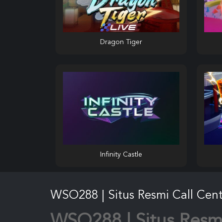
Dragon Tiger
Infinity Castle
WSO288 | Situs Resmi Call Cent
WSO288 | Situs Resmi