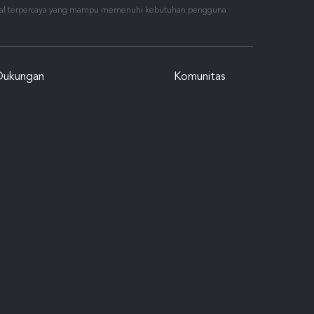
digital terpercaya yang mampu memenuhi kebutuhan pengguna
Dukungan
Komunitas