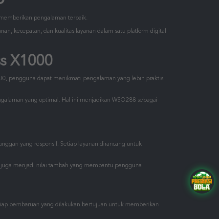
p memberikan pengalaman terbaik.
kecepatan, dan kualitas layanan dalam satu platform digital
ss X1000
000, pengguna dapat menikmati pengalaman yang lebih praktis
galaman yang optimal. Hal ini menjadikan WSO288 sebagai
gan yang responsif. Setiap layanan dirancang untuk
l juga menjadi nilai tambah yang membantu pengguna
etiap pembaruan yang dilakukan bertujuan untuk memberikan