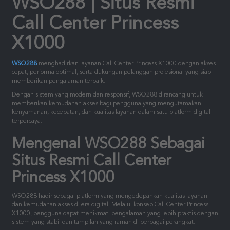
WSO288 | Situs Resmi
Call Center Princess
X1000
WSO288
menghadirkan layanan Call Center Princess X1000 dengan akses
cepat, performa optimal, serta dukungan pelanggan profesional yang siap
memberikan pengalaman terbaik.
Dengan sistem yang modern dan responsif, WSO288 dirancang untuk
memberikan kemudahan akses bagi pengguna yang mengutamakan
kenyamanan, kecepatan, dan kualitas layanan dalam satu platform digital
terpercaya.
Mengenal WSO288 Sebagai
Situs Resmi Call Center
Princess X1000
WSO288 hadir sebagai platform yang mengedepankan kualitas layanan
dan kemudahan akses di era digital. Melalui konsep Call Center Princess
X1000, pengguna dapat menikmati pengalaman yang lebih praktis dengan
sistem yang stabil dan tampilan yang ramah di berbagai perangkat.