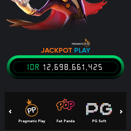
JACKPOT
PLAY
IDR
12,698,661,425
Pragmatic Play
Fat Panda
PG Soft
Slot